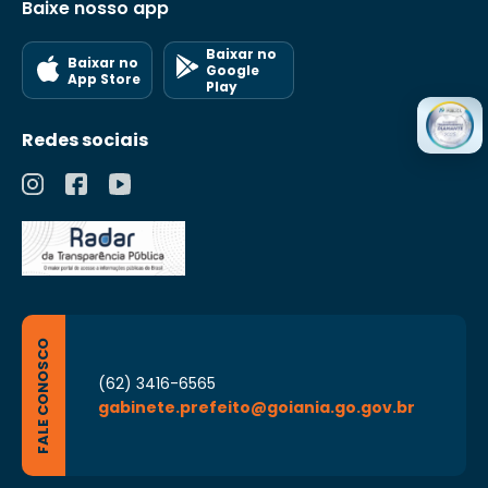
Baixe nosso app
Baixar no
Baixar no
Google
App Store
Play
Redes sociais
FALE CONOSCO
(62) 3416-6565
gabinete.prefeito@goiania.go.gov.br