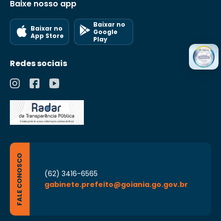
Baixe nosso app
Baixar no
Baixar no
Google
App Store
Play
Redes sociais
FALE CONOSCO
(62) 3416-6565
gabinete.prefeito@goiania.go.gov.br