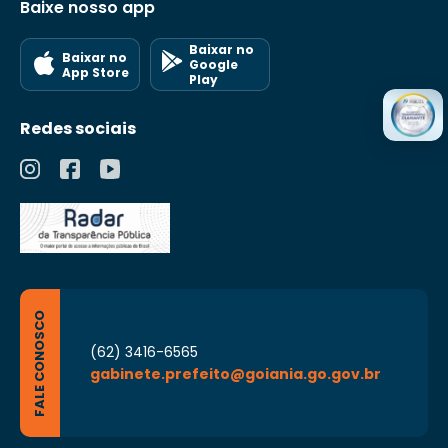
Baixe nosso app
Baixar no
Baixar no
Google
App Store
Play
Redes sociais
FALE CONOSCO
(62) 3416-6565
gabinete.prefeito@goiania.go.gov.br