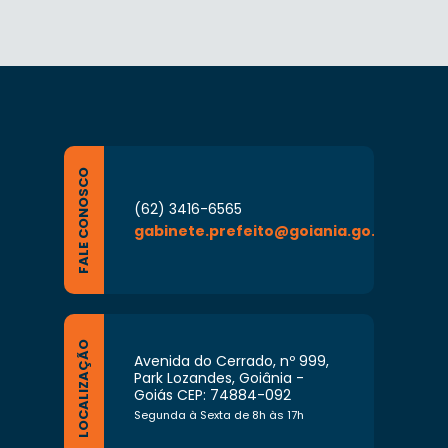
FALE CONOSCO
(62) 3416-6565
gabinete.prefeito@goiania.go.gov.br
LOCALIZAÇÃO
Avenida do Cerrado, nº 999,
Park Lozandes, Goiânia -
Goiás CEP: 74884-092
Segunda à Sexta de 8h às 17h