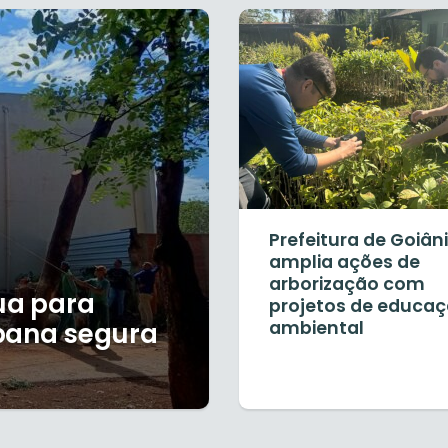
Prefeitura de Goiân
amplia ações de
arborização com
tua para
projetos de educa
rbana segura
ambiental