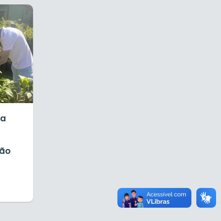
ia
ção