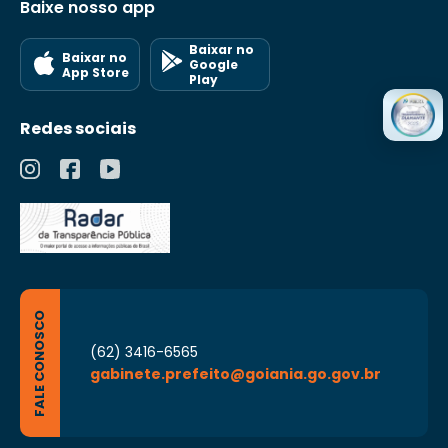
Baixe nosso app
Baixar no
Baixar no
Google
App Store
Play
Redes sociais
FALE CONOSCO
(62) 3416-6565
gabinete.prefeito@goiania.go.gov.br