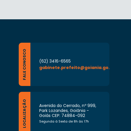
FALE CONOSCO
(62) 3416-6565
gabinete.prefeito@goiania.go.gov.br
LOCALIZAÇÃO
Avenida do Cerrado, nº 999,
Park Lozandes, Goiânia -
Goiás CEP: 74884-092
Segunda à Sexta de 8h às 17h