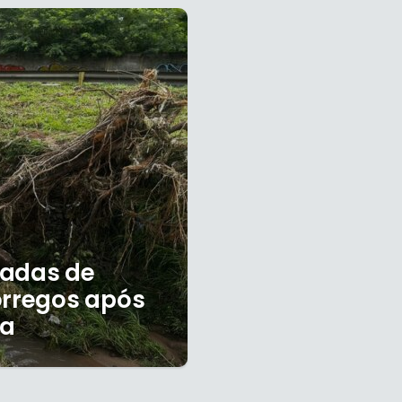
eladas de
órregos após
ia