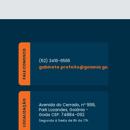
FALE CONOSCO
(62) 3416-6565
gabinete.prefeito@goiania.go.gov.br
LOCALIZAÇÃO
Avenida do Cerrado, nº 999,
Park Lozandes, Goiânia -
Goiás CEP: 74884-092
Segunda à Sexta de 8h às 17h