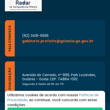
FALE CONOSCO
(62) 3416-6565
gabinete.prefeito@goiania.go.gov.br
LOCALIZAÇÃO
Avenida do Cerrado, nº 999, Park Lozandes,
Goiânia - Goiás CEP: 74884-092
Segunda à Sexta de 8h às 17h
Utilizamos cookies de acordo com nossas
Políticas de
Privacidade
, ao continuar, você concorda com estas
condições.
© 2026 Prefeitura de Goiânia. Todos os direitos