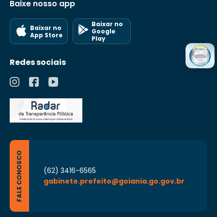
Baixe nosso app
Baixar no
Baixar no
Google
App Store
Play
Redes sociais
FALE CONOSCO
(62) 3416-6565
gabinete.prefeito@goiania.go.gov.br