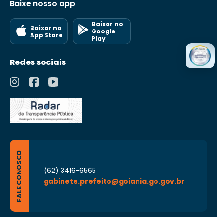
Baixe nosso app
Baixar no
Baixar no
Google
App Store
Play
Redes sociais
FALE CONOSCO
(62) 3416-6565
gabinete.prefeito@goiania.go.gov.br