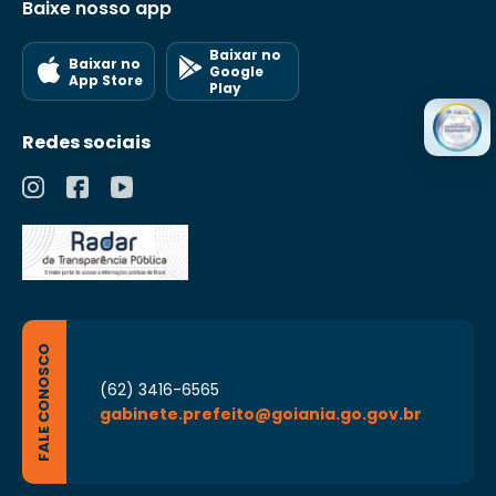
Baixe nosso app
Baixar no
Baixar no
Google
App Store
Play
Redes sociais
FALE CONOSCO
(62) 3416-6565
gabinete.prefeito@goiania.go.gov.br