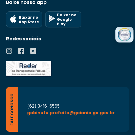
Baixe nosso app
Baixar no
Baixar no
Google
App Store
Play
Redes sociais
FALE CONOSCO
(62) 3416-6565
gabinete.prefeito@goiania.go.gov.br