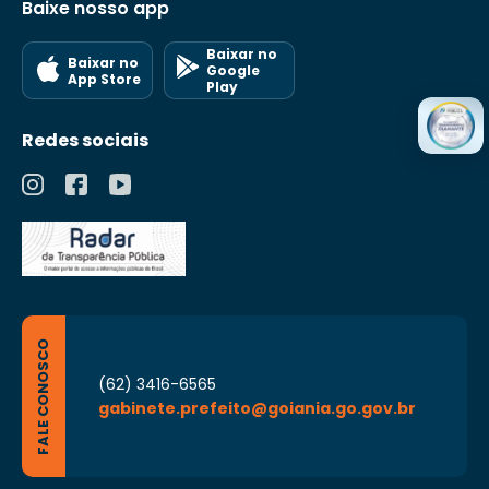
Baixe nosso app
Baixar no
Baixar no
Google
App Store
Play
Redes sociais
FALE CONOSCO
(62) 3416-6565
gabinete.prefeito@goiania.go.gov.br