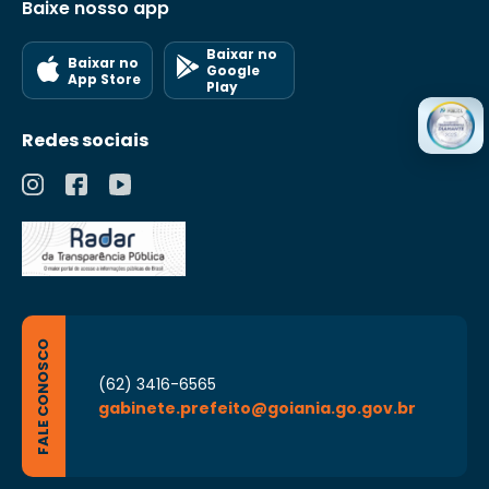
Baixe nosso app
Baixar no
Baixar no
Google
App Store
Play
Redes sociais
FALE CONOSCO
(62) 3416-6565
gabinete.prefeito@goiania.go.gov.br