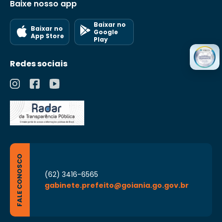
Baixe nosso app
Baixar no
Baixar no
Google
App Store
Play
Redes sociais
FALE CONOSCO
(62) 3416-6565
gabinete.prefeito@goiania.go.gov.br