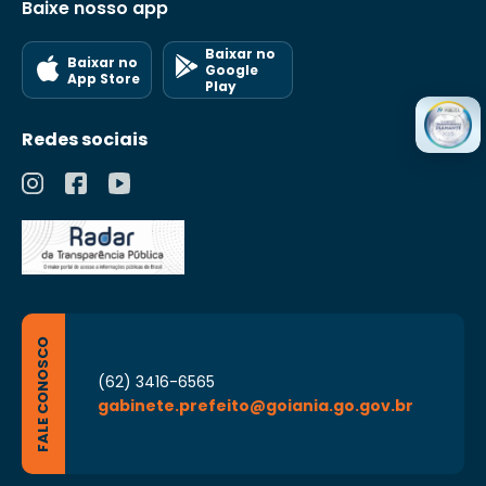
Baixe nosso app
Baixar no
Baixar no
Google
App Store
Play
Redes sociais
FALE CONOSCO
(62) 3416-6565
gabinete.prefeito@goiania.go.gov.br