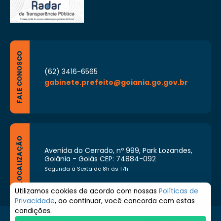
FALE CONOSCO
(62) 3416-6565
gabinete.prefeito@goiania.go.gov.br
LOCALIZAÇÃO
Avenida do Cerrado, nº 999, Park Lozandes,
Goiânia - Goiás CEP: 74884-092
Segunda à Sexta de 8h às 17h
Utilizamos cookies de acordo com nossas
Políticas de
Privacidade
, ao continuar, você concorda com estas
condições.
© 2026 Prefeitura de Goiânia. Todos os direitos