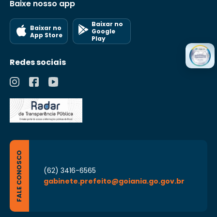
Baixe nosso app
Baixar no
Baixar no
Google
App Store
Play
Redes sociais
FALE CONOSCO
(62) 3416-6565
gabinete.prefeito@goiania.go.gov.br