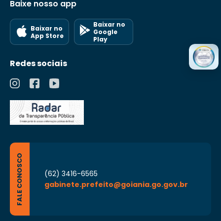
Baixe nosso app
Baixar no
Baixar no
Google
App Store
Play
Redes sociais
FALE CONOSCO
(62) 3416-6565
gabinete.prefeito@goiania.go.gov.br