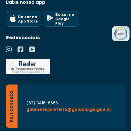
Baixe nosso app
Baixar no
Baixar no
Google
App Store
Play
Redes sociais
FALE CONOSCO
(62) 3416-6565
gabinete.prefeito@goiania.go.gov.br