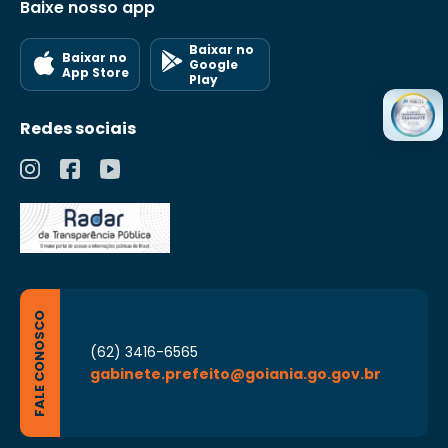
Baixe nosso app
Baixar no
Baixar no
Google
App Store
Play
Redes sociais
FALE CONOSCO
(62) 3416-6565
gabinete.prefeito@goiania.go.gov.br