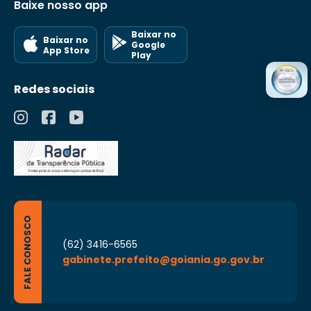
Baixe nosso app
Baixar no
Baixar no
Google
App Store
Play
Redes sociais
FALE CONOSCO
(62) 3416-6565
gabinete.prefeito@goiania.go.gov.br