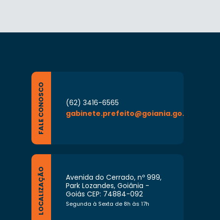
FALE CONOSCO
(62) 3416-6565
gabinete.prefeito@goiania.go.gov.br
LOCALIZAÇÃO
Avenida do Cerrado, nº 999,
Park Lozandes, Goiânia -
Goiás CEP: 74884-092
Segunda à Sexta de 8h às 17h