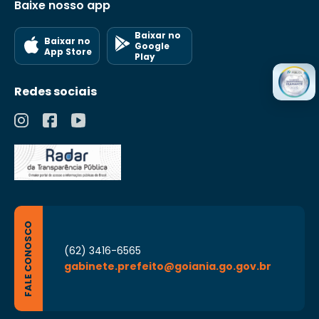
Baixe nosso app
Baixar no
Baixar no
Google
App Store
Play
Redes sociais
FALE CONOSCO
(62) 3416-6565
gabinete.prefeito@goiania.go.gov.br