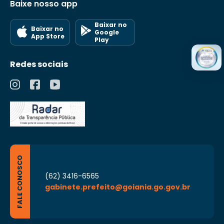
Baixe nosso app
Baixar no
Baixar no
Google
App Store
Play
Redes sociais
FALE CONOSCO
(62) 3416-6565
gabinete.prefeito@goiania.go.gov.br