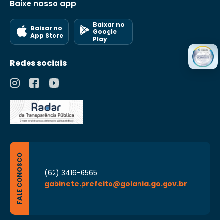
Baixe nosso app
Baixar no
Baixar no
Google
App Store
Play
Redes sociais
FALE CONOSCO
(62) 3416-6565
gabinete.prefeito@goiania.go.gov.br