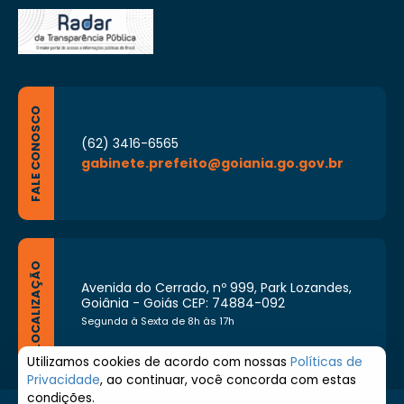
FALE CONOSCO
(62) 3416-6565
gabinete.prefeito@goiania.go.gov.br
LOCALIZAÇÃO
Avenida do Cerrado, nº 999, Park Lozandes,
Goiânia - Goiás CEP: 74884-092
Segunda à Sexta de 8h às 17h
Utilizamos cookies de acordo com nossas
Políticas de
Privacidade
, ao continuar, você concorda com estas
condições.