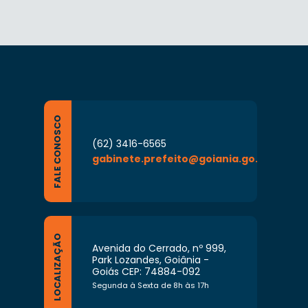
FALE CONOSCO
(62) 3416-6565
gabinete.prefeito@goiania.go.gov.br
LOCALIZAÇÃO
Avenida do Cerrado, nº 999,
Park Lozandes, Goiânia -
Goiás CEP: 74884-092
Segunda à Sexta de 8h às 17h