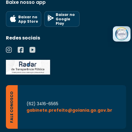
Baixe nosso app
Baixar no
Baixar no
Google
App Store
Play
Redes sociais
FALE CONOSCO
(62) 3416-6565
gabinete.prefeito@goiania.go.gov.br