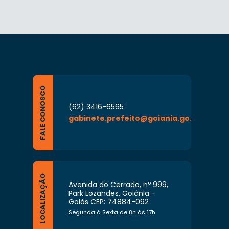
FALE CONOSCO
(62) 3416-6565
gabinete.prefeito@goiania.go.gov.br
LOCALIZAÇÃO
Avenida do Cerrado, nº 999,
Park Lozandes, Goiânia -
Goiás CEP: 74884-092
Segunda à Sexta de 8h às 17h