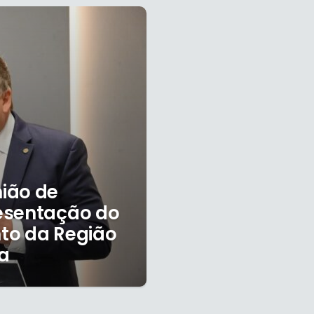
ião de
esentação do
to da Região
a