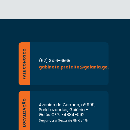
FALE CONOSCO
(62) 3416-6565
gabinete.prefeito@goiania.go.gov.br
LOCALIZAÇÃO
Avenida do Cerrado, nº 999,
Park Lozandes, Goiânia -
Goiás CEP: 74884-092
Segunda à Sexta de 8h às 17h