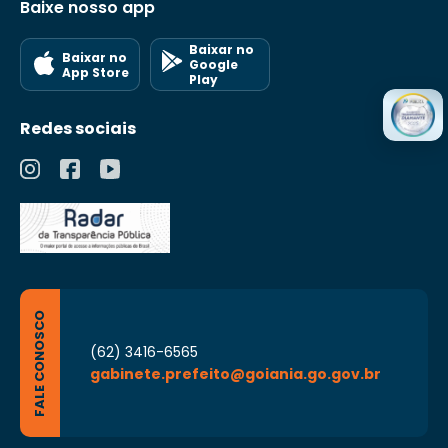
Baixe nosso app
Baixar no
Baixar no
Google
App Store
Play
Redes sociais
FALE CONOSCO
(62) 3416-6565
gabinete.prefeito@goiania.go.gov.br