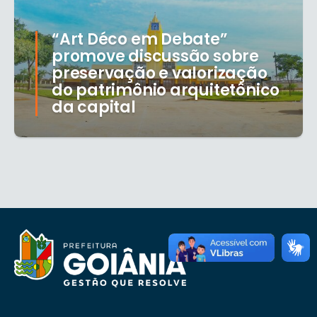
“Art Déco em Debate”
promove discussão sobre
preservação e valorização
do patrimônio arquitetônico
da capital