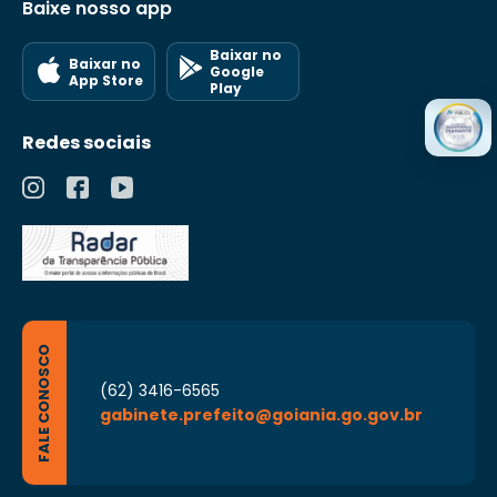
Baixe nosso app
Baixar no
Baixar no
Google
App Store
Play
Redes sociais
FALE CONOSCO
(62) 3416-6565
gabinete.prefeito@goiania.go.gov.br