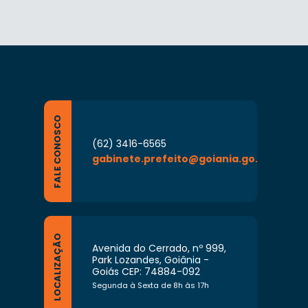
FALE CONOSCO
(62) 3416-6565
gabinete.prefeito@goiania.go.gov.br
LOCALIZAÇÃO
Avenida do Cerrado, nº 999,
Park Lozandes, Goiânia -
Goiás CEP: 74884-092
Segunda à Sexta de 8h às 17h