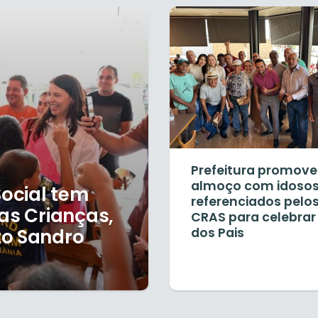
Prefeitura promove
almoço com idoso
ocial tem
referenciados pelo
as Crianças,
CRAS para celebrar
to Sandro
dos Pais