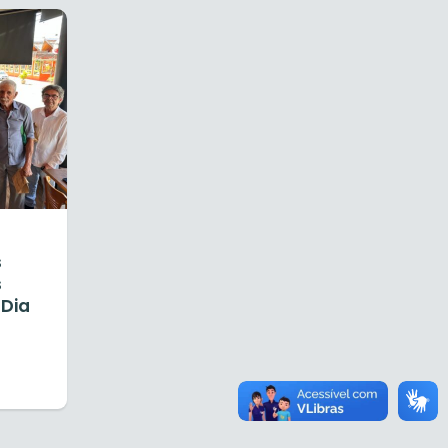
s
s
 Dia