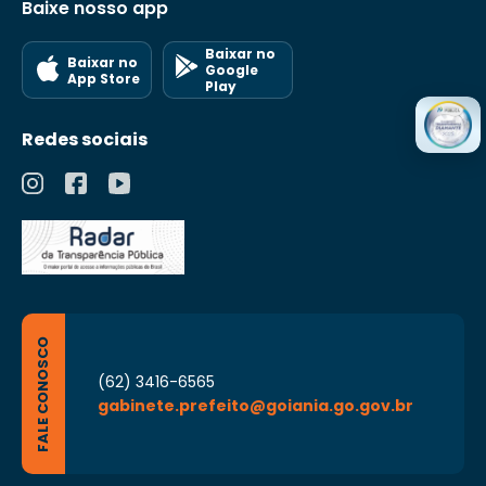
Baixe nosso app
Baixar no
Baixar no
Google
App Store
Play
Redes sociais
FALE CONOSCO
(62) 3416-6565
gabinete.prefeito@goiania.go.gov.br