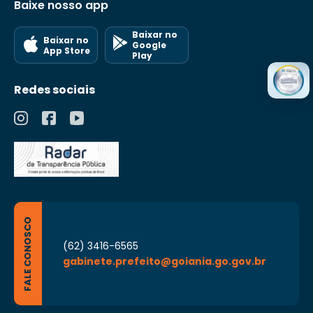
Baixe nosso app
Baixar no
Baixar no
Google
App Store
Play
Redes sociais
FALE CONOSCO
(62) 3416-6565
gabinete.prefeito@goiania.go.gov.br