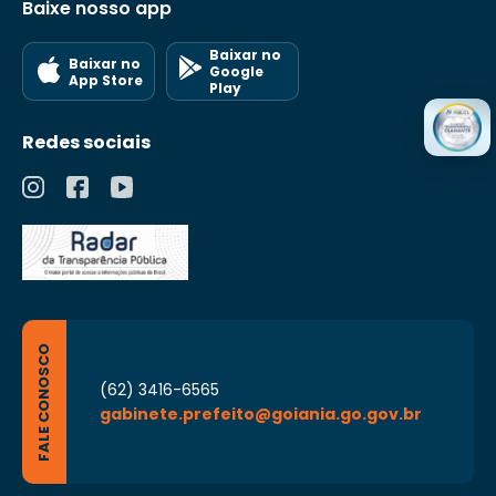
Baixe nosso app
Baixar no
Baixar no
Google
App Store
Play
Redes sociais
FALE CONOSCO
(62) 3416-6565
gabinete.prefeito@goiania.go.gov.br