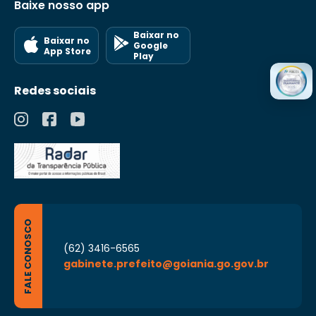
Baixe nosso app
Baixar no
Baixar no
Google
App Store
Play
Redes sociais
FALE CONOSCO
(62) 3416-6565
gabinete.prefeito@goiania.go.gov.br