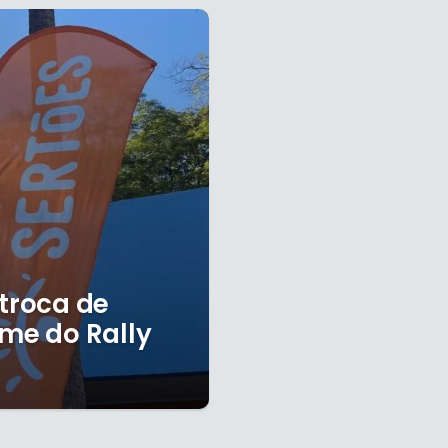
 troca de
ime do Rally