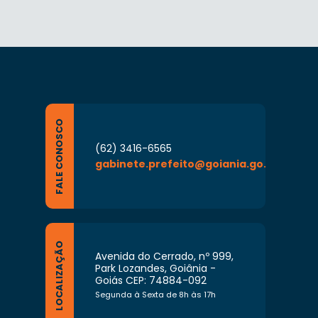
FALE CONOSCO
(62) 3416-6565
gabinete.prefeito@goiania.go.gov.br
LOCALIZAÇÃO
Avenida do Cerrado, nº 999,
Park Lozandes, Goiânia -
Goiás CEP: 74884-092
Segunda à Sexta de 8h às 17h