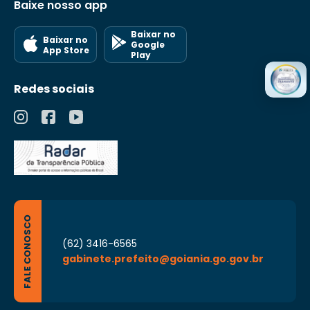
Baixe nosso app
Baixar no
Baixar no
Google
App Store
Play
Redes sociais
FALE CONOSCO
(62) 3416-6565
gabinete.prefeito@goiania.go.gov.br