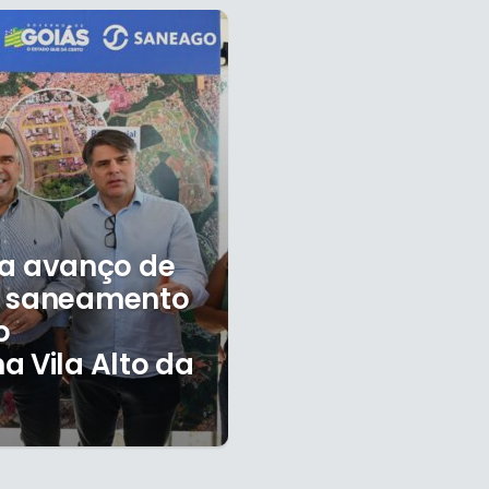
a avanço de
e saneamento
o
a Vila Alto da