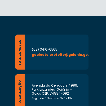
FALE CONOSCO
(62) 3416-6565
gabinete.prefeito@goiania.go.gov.br
LOCALIZAÇÃO
Avenida do Cerrado, nº 999,
Park Lozandes, Goiânia -
Goiás CEP: 74884-092
Segunda à Sexta de 8h às 17h