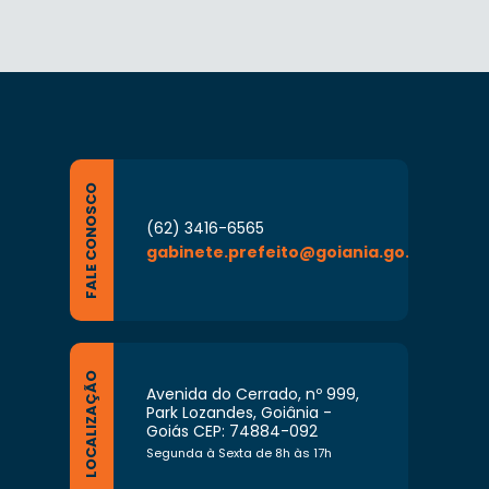
FALE CONOSCO
(62) 3416-6565
gabinete.prefeito@goiania.go.gov.br
LOCALIZAÇÃO
Avenida do Cerrado, nº 999,
Park Lozandes, Goiânia -
Goiás CEP: 74884-092
Segunda à Sexta de 8h às 17h