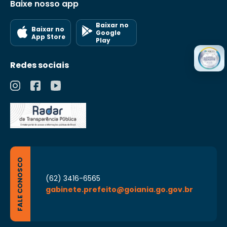
Baixe nosso app
Baixar no
Baixar no
Google
App Store
Play
Redes sociais
FALE CONOSCO
(62) 3416-6565
gabinete.prefeito@goiania.go.gov.br