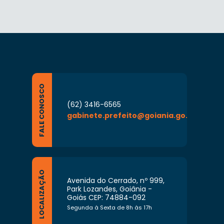
FALE CONOSCO
(62) 3416-6565
gabinete.prefeito@goiania.go.gov.br
LOCALIZAÇÃO
Avenida do Cerrado, nº 999,
Park Lozandes, Goiânia -
Goiás CEP: 74884-092
Segunda à Sexta de 8h às 17h