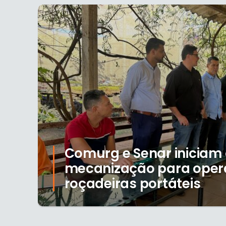
Comurg e Senar iniciam
mecanização para oper
roçadeiras portáteis