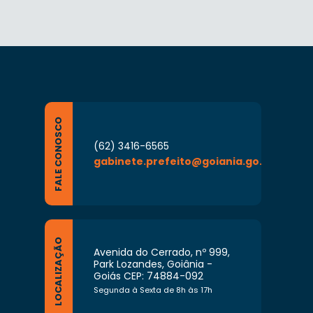
FALE CONOSCO
(62) 3416-6565
gabinete.prefeito@goiania.go.gov.br
LOCALIZAÇÃO
Avenida do Cerrado, nº 999,
Park Lozandes, Goiânia -
Goiás CEP: 74884-092
Segunda à Sexta de 8h às 17h