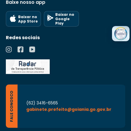
Baixe nosso app
Baixar no
Baixar no
Google
App Store
Play
Redes sociais
FALE CONOSCO
(62) 3416-6565
gabinete.prefeito@goiania.go.gov.br