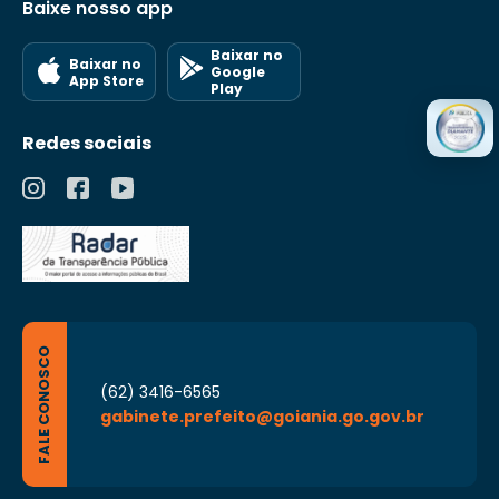
Baixe nosso app
Baixar no
Baixar no
Google
App Store
Play
Redes sociais
FALE CONOSCO
(62) 3416-6565
gabinete.prefeito@goiania.go.gov.br