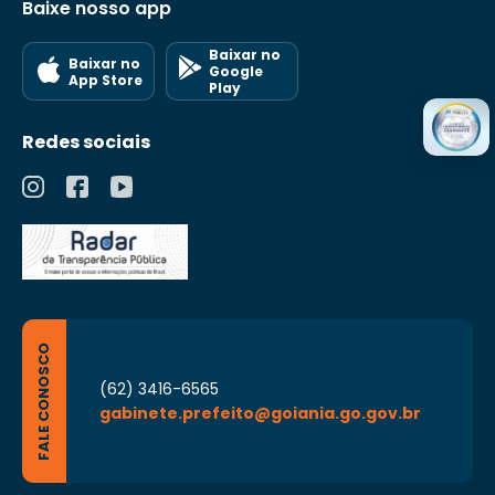
Baixe nosso app
Baixar no
Baixar no
Google
App Store
Play
Redes sociais
FALE CONOSCO
(62) 3416-6565
gabinete.prefeito@goiania.go.gov.br