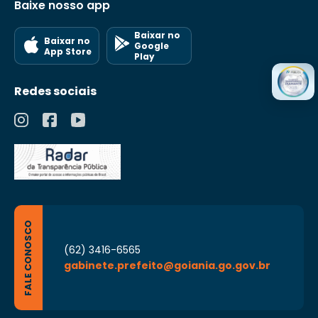
Baixe nosso app
Baixar no
Baixar no
Google
App Store
Play
Redes sociais
FALE CONOSCO
(62) 3416-6565
gabinete.prefeito@goiania.go.gov.br