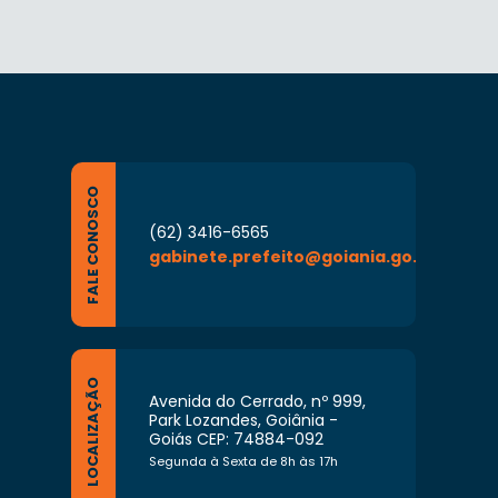
FALE CONOSCO
(62) 3416-6565
gabinete.prefeito@goiania.go.gov.br
LOCALIZAÇÃO
Avenida do Cerrado, nº 999,
Park Lozandes, Goiânia -
Goiás CEP: 74884-092
Segunda à Sexta de 8h às 17h