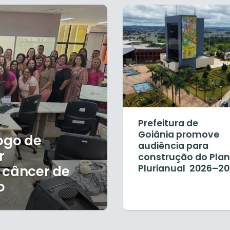
Prefeitura de
Goiânia promove
logo de
audiência para
r
construção do Pla
 câncer de
Plurianual 2026–2
o